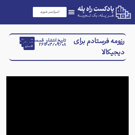
اسپانسر شوید
رزومه فرستادم برای
تاریخ انتشار:
قسمت
#
دیجیتال
مارکتینگ
26
۱۴۰۳/۰۹/۰۸
#
سئو
دیجیکالا